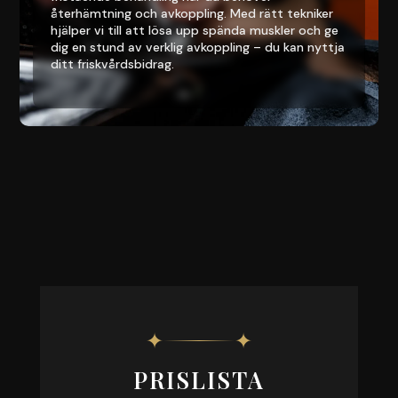
återhämtning och avkoppling. Med rätt tekniker
hjälper vi till att lösa upp spända muskler och ge
dig en stund av verklig avkoppling – du kan nyttja
ditt friskvårdsbidrag.
✦
✦
PRISLISTA