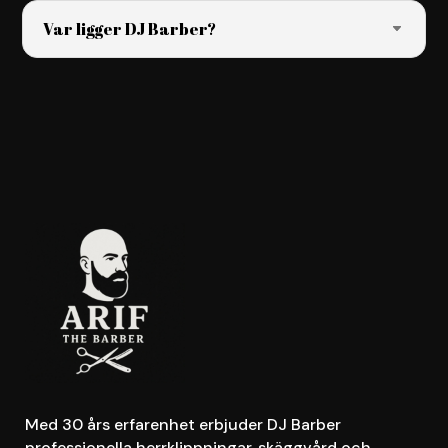
Var ligger DJ Barber?
Med 30 års erfarenhet erbjuder DJ Barber
professionella herrklippningar, skäggvård och