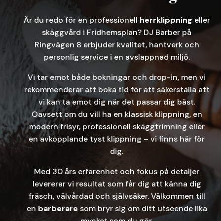
Är du redo för en professionell
herrklippning
eller
skäggvård i Fridhemsplan? DJ Barber på
Ringvägen 8 erbjuder kvalitet, hantverk och
personlig service i en avslappnad miljö.
Vi tar emot både bokningar och drop-in, men vi
rekommenderar att boka tid för att säkerställa att
vi kan ta emot dig när det passar dig bäst.
Oavsett om du vill ha en klassisk klippning, en
modern frisyr, professionell skäggtrimning eller
en avkopplande tyst klippning – vi finns här för
dig.
Med 30 års erfarenhet och fokus på detaljer
levererar vi resultat som får dig att känna dig
fräsch, välvårdad och självsäker. Välkommen till
en
barberare
som bryr sig om ditt utseende lika
mycket som du gör.