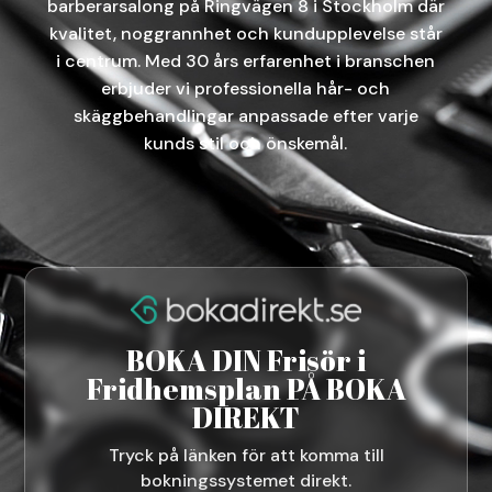
barberarsalong på Ringvägen 8 i Stockholm där
kvalitet, noggrannhet och kundupplevelse står
i centrum. Med 30 års erfarenhet i branschen
erbjuder vi professionella hår- och
skäggbehandlingar anpassade efter varje
kunds stil och önskemål.
BOKA DIN Frisör i
Fridhemsplan PÅ BOKA
DIREKT
Tryck på länken för att komma till
bokningssystemet direkt.