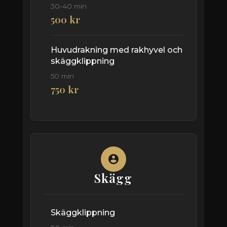
30-40 min
500 kr
Huvudrakning med rakhyvel och
skäggklippning
50 min
750 kr
Skägg
Skäggklippning