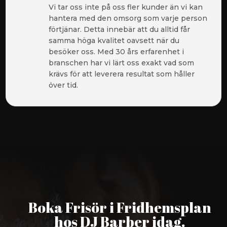
Vi tar oss inte på oss fler kunder än vi kan
hantera med den omsorg som varje person
förtjänar. Detta innebär att du alltid får
samma höga kvalitet oavsett när du
besöker oss. Med 30 års erfarenhet i
branschen har vi lärt oss exakt vad som
krävs för att leverera resultat som håller
över tid.
Boka Frisör i Fridhemsplan
hos DJ Barber idag.