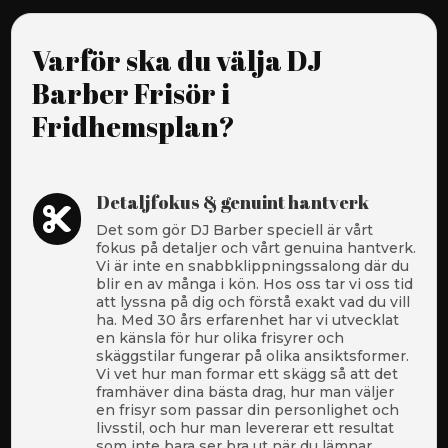
Varför ska du välja DJ
Barber Frisör i
Fridhemsplan?
Detaljfokus & genuint hantverk

Det som gör DJ Barber speciell är vårt
fokus på detaljer och vårt genuina hantverk.
Vi är inte en snabbklippningssalong där du
blir en av många i kön. Hos oss tar vi oss tid
att lyssna på dig och förstå exakt vad du vill
ha. Med 30 års erfarenhet har vi utvecklat
en känsla för hur olika frisyrer och
skäggstilar fungerar på olika ansiktsformer.
Vi vet hur man formar ett skägg så att det
framhäver dina bästa drag, hur man väljer
en frisyr som passar din personlighet och
livsstil, och hur man levererar ett resultat
som inte bara ser bra ut när du lämnar