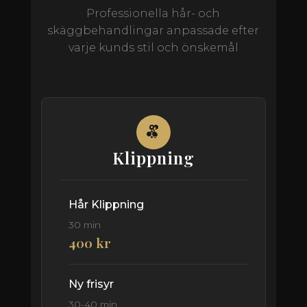
Professionella hår- och
skäggbehandlingar anpassade efter
varje kunds stil och önskemål
Klippning
Hår Klippning
30 min
400 kr
Ny frisyr
30-40 min