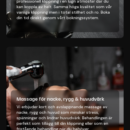
professionell klippning i en lugn atmosfär där du
kan koppla av helt. Samma höga kvalitet som vår
vanliga klippning men i total stillhet och ro. Boka
din tid direkt genom vårt bokningssystem.
Massage för nacke, rygg & huvudvärk
Vi erbjuder kort och avslappnande massage av
nacke, rygg och huvud som minskar stress,
spänningar och lindrar huvudvärk. Behandlingen är
perfekt som tillägg till din klippning eller som en
fristående behandling när du behöver